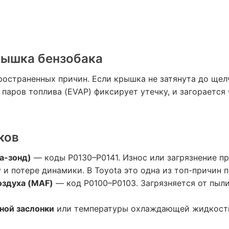
рышка бензобака
ространенных причин. Если крышка не затянута до щел
паров топлива (EVAP) фиксирует утечку, и загорается 
ков
а-зонд)
— коды P0130–P0141. Износ или загрязнение п
и потере динамики. В Toyota это одна из топ-причин по
оздуха (MAF)
— код P0100–P0103. Загрязняется от пыли
ной заслонки
или температуры охлаждающей жидкост