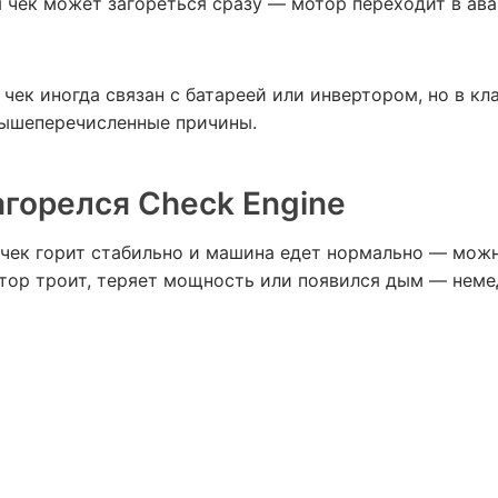
 чек может загореться сразу — мотор переходит в ав
 чек иногда связан с батареей или инвертором, но в к
вышеперечисленные причины.
агорелся Check Engine
 чек горит стабильно и машина едет нормально — можн
отор троит, теряет мощность или появился дым — неме