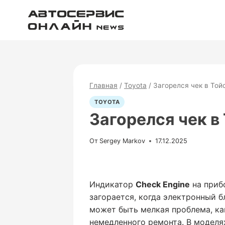
Перейти
к
содержимому
Главная
/
Toyota
/
Загорелся чек в Тойо
TOYOTA
Загорелся чек в 
От
Sergey Markov
17.12.2025
Индикатор
Check Engine
на приб
загорается, когда электронный б
может быть мелкая проблема, ка
немедленного ремонта. В моделях