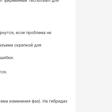
ют фирменный Techstream для
рнутся, если проблема не
азъема скрепкой для
ошибки.
тся.
тема изменения фаз). На гибридах