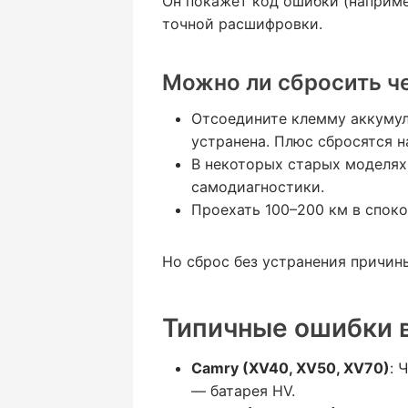
Он покажет код ошибки (наприме
точной расшифровки.
Можно ли сбросить че
Отсоедините клемму аккумуля
устранена. Плюс сбросятся н
В некоторых старых моделях
самодиагностики.
Проехать 100–200 км в спок
Но сброс без устранения причины
Типичные ошибки в
Camry (XV40, XV50, XV70)
: 
— батарея HV.