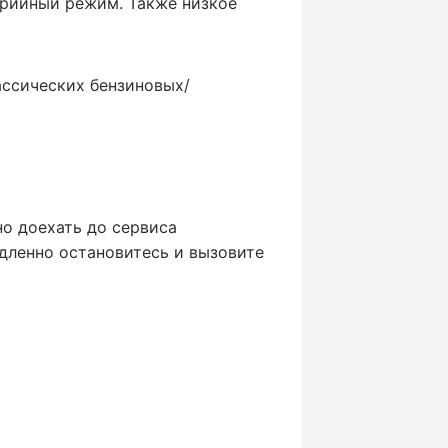
арийный режим. Также низкое
лассических бензиновых/
о доехать до сервиса
дленно остановитесь и вызовите