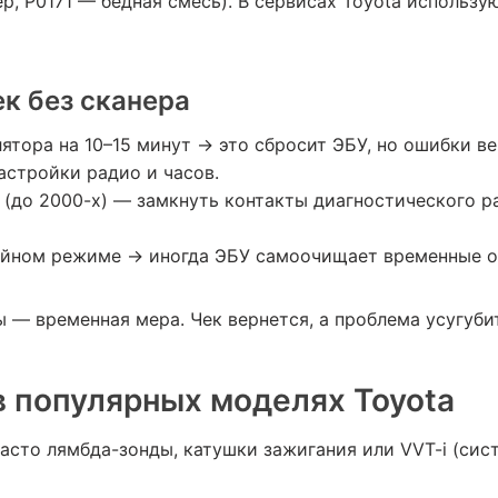
р, P0171 — бедная смесь). В сервисах Toyota использу
к без сканера
тора на 10–15 минут → это сбросит ЭБУ, но ошибки ве
астройки радио и часов.
 (до 2000-х) — замкнуть контакты диагностического р
ойном режиме → иногда ЭБУ самоочищает временные 
 — временная мера. Чек вернется, а проблема усугуби
 популярных моделях Toyota
Часто лямбда-зонды, катушки зажигания или VVT-i (сис