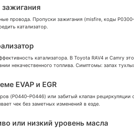
 зажигания
ные провода. Пропуски зажигания (misfire, коды P0300
редить катализатор.
рализатор
фективность катализатора. В Toyota RAV4 и Camry это
ании некачественного топлива. Симптомы: запах тухлы
теме EVAP и EGR
ров (P0440–P0446) или забитый клапан рециркуляции о
ывает чек без заметных изменений в езде.
во или низкий уровень масла