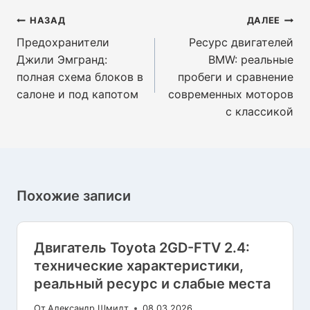
Навигация
НАЗАД
ДАЛЕЕ
по
Предохранители
Ресурс двигателей
записям
Джили Эмгранд:
BMW: реальные
полная схема блоков в
пробеги и сравнение
салоне и под капотом
современных моторов
с классикой
Похожие записи
Двигатель Toyota 2GD-FTV 2.4:
технические характеристики,
реальный ресурс и слабые места
От
Александр Шмидт
08.03.2026