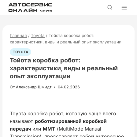
Перейти
к
содержимому
Главная
/
Toyota
/
Тойота коробка робот:
характеристики, виды и реальный опыт эксплуатации
TOYOTA
Тойота коробка робот:
характеристики, виды и реальный
опыт эксплуатации
От
Александр Шмидт
04.02.2026
Toyota коробка робот, которую чаще всего
называют
роботизированной коробкой
передач
или
ММТ
(MultiMode Manual
Transmission), представляет собой интересное