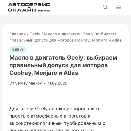
Перейти
к
содержимому
Главная
/
Geely
/
Масло в двигатель Geely: выбираем
правильный допуск для моторов Coolray, Monjaro и Atlas
GEELY
Масло в двигатель Geely: выбираем
правильный допуск для моторов
Coolray, Monjaro и Atlas
От
Sergey Markov
11.02.2026
Двигатели Geely эволюционировали от
простых атмосферных агрегатов к
высокотехнологичным турбированным с
прямым впрыском, где выбор масла