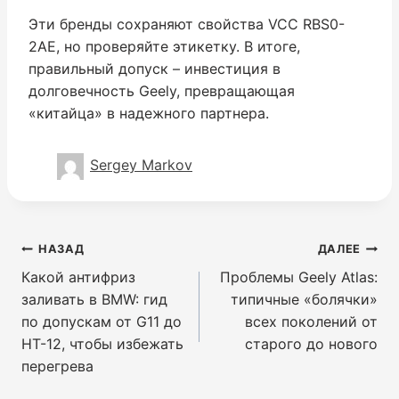
Эти бренды сохраняют свойства VCC RBS0-
2AE, но проверяйте этикетку. В итоге,
правильный допуск – инвестиция в
долговечность Geely, превращающая
«китайца» в надежного партнера.
Sergey Markov
Навигация
НАЗАД
ДАЛЕЕ
по
Какой антифриз
Проблемы Geely Atlas:
записям
заливать в BMW: гид
типичные «болячки»
по допускам от G11 до
всех поколений от
HT-12, чтобы избежать
старого до нового
перегрева