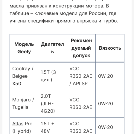
масла привязан к конструкции мотора. В
таблице – ключевые модели для России, где
учтены специфики прямого впрыска и турбо.
Рекомен
Модель
Двигател
дуемый
Вязкость
Geely
ь
допуск
Coolray /
VCC
1.5T (3
Belgee
RBS0-2AE
0W-20
цил.)
X50
/ API SP
2.0T
Monjaro /
VCC
(JLH-
0W-20
Tugella
RBS0-2AE
4G20)
Atlas
Pro
1.5T +
VCC
0W-20
(Hybrid)
48V
RBS0-2AE