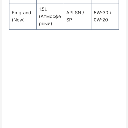
1.5L
Emgrand
API SN /
5W-30 /
(Атмосфе
(New)
SP
0W-20
рный)