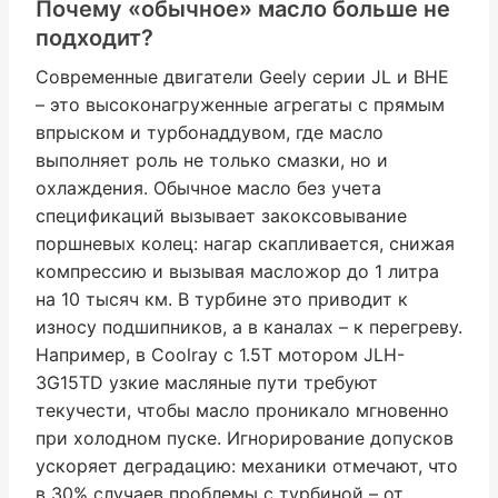
Почему «обычное» масло больше не
подходит?
Современные двигатели Geely серии JL и BHE
– это высоконагруженные агрегаты с прямым
впрыском и турбонаддувом, где масло
выполняет роль не только смазки, но и
охлаждения. Обычное масло без учета
спецификаций вызывает закоксовывание
поршневых колец: нагар скапливается, снижая
компрессию и вызывая масложор до 1 литра
на 10 тысяч км. В турбине это приводит к
износу подшипников, а в каналах – к перегреву.
Например, в Coolray с 1.5T мотором JLH-
3G15TD узкие масляные пути требуют
текучести, чтобы масло проникало мгновенно
при холодном пуске. Игнорирование допусков
ускоряет деградацию: механики отмечают, что
в 30% случаев проблемы с турбиной – от