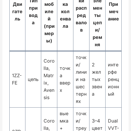
Тип
ки
эле
Дви
моб
ка
При
при
расп
мен
гате
иле
кол
меч
вод
ред
ты
ль
й
енва
ание
а
вало
цеп
(при
ла
в
и/
мер
рем
ы)
ня
точк
Coro
и/
2
инте
lla,
точк
лини
жел
рфе
1ZZ-
Matr
а
цепь
и на
тых
ренц
FE
ix,
ввер
шес
звен
ионн
Aven
х
терн
а
ый
sis
ях
вые
точк
Coro
мка
и/
3–4
Dual
lla,
+
треу
цвет
VVT-