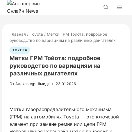
Перейти
к
содержимому
Главная
/
Toyota
/
Метки ГРМ Тойота: подробное
руководство по вариациям на различных двигателях
TOYOTA
Метки ГРМ Тойота: подробное
руководство по вариациям на
различных двигателях
От
Александр Шмидт
23.01.2026
Метки газораспределительного механизма
(ГРМ) на автомобилях Toyota — это ключевой
элемент при замене ремня или цепи ГРМ.
Неправильная установка меток приводит к