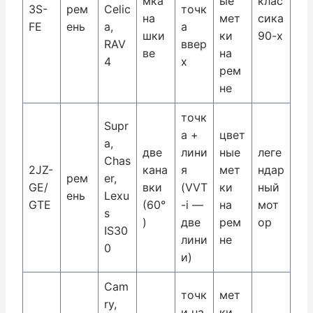
мка
ые
клас
3S-
рем
Celic
точк
на
мет
сика
FE
ень
a,
а
шки
ки
90-х
RAV
ввер
ве
на
4
х
рем
не
точк
Supr
а +
цвет
a,
две
лини
ные
леге
Chas
2JZ-
кана
я
мет
ндар
рем
er,
GE/
вки
(VVT
ки
ный
ень
Lexu
GTE
(60°
-i —
на
мот
s
)
две
рем
ор
IS30
лини
не
0
и)
Cam
точк
мет
ry,
и на
ки