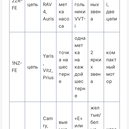
2ZR-
цепь
RAV
мет
голь
ных
i,
FE
4,
ка
ники
звен
две
Auris
насо
VVT-
а
цепи
са
i
одна
мет
точк
ка
2
ком
Yaris
а на
на
ярки
пакт
1NZ-
,
цепь
шес
каж
х
ный
FE
Vitz,
терн
дой
звен
мот
Prius
е
шес
а
ор
терн
е
жел
тые/
Cam
«E»
вые
бел
ry,
или