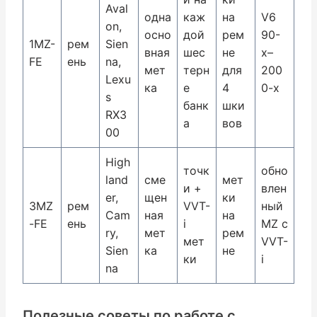
Aval
одна
каж
на
V6
on,
осно
дой
рем
90-
1MZ-
рем
Sien
вная
шес
не
х–
FE
ень
na,
мет
терн
для
200
Lexu
ка
е
4
0-х
s
банк
шки
RX3
а
вов
00
High
точк
обно
land
сме
мет
и +
влен
er,
щен
ки
3MZ
рем
VVT-
ный
Cam
ная
на
-FE
ень
i
MZ с
ry,
мет
рем
мет
VVT-
Sien
ка
не
ки
i
na
Полезные советы по работе с