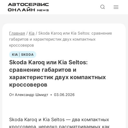
Перейти
к
содержимому
Главная
/
Kia
/
Skoda Karoq или Kia Seltos: сравнение
габаритов и характеристик двух компактных
кроссоверов
KIA
|
SKODA
Skoda Karoq или Kia Seltos:
сравнение габаритов и
характеристик двух компактных
кроссоверов
От
Александр Шмидт
03.06.2026
Skoda Karoq и Kia Seltos — два компактных
кроссовера, нередко рассматриваемых как