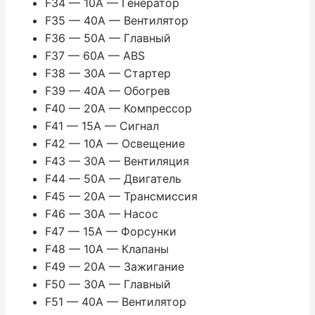
F34 — 10A — Генератор
F35 — 40A — Вентилятор
F36 — 50A — Главный
F37 — 60A — ABS
F38 — 30A — Стартер
F39 — 40A — Обогрев
F40 — 20A — Компрессор
F41 — 15A — Сигнал
F42 — 10A — Освещение
F43 — 30A — Вентиляция
F44 — 50A — Двигатель
F45 — 20A — Трансмиссия
F46 — 30A — Насос
F47 — 15A — Форсунки
F48 — 10A — Клапаны
F49 — 20A — Зажигание
F50 — 30A — Главный
F51 — 40A — Вентилятор