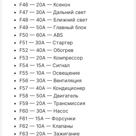
F46 — 20A — Ксенон
F47 — 30A — Дальний свет
F48 — 40A — Ближний свет
F49 — 50A — Главный блок
F50 — 60A — ABS
F51 — 30A — Стартер
F52 — 40A — Обогрев
F53 — 20A — Компрессор
F54 — 15A — Сигнал
F55 — 10A — Освещение
F56 — 30A — Вентиляция
F57 — 40A — Кондиционер
F58 — 50A — Двигатель
F59 — 20A — Трансмиссия
F60 — 30A — Насос
F61 — 15A — Форсунки
F62 — 10A — Клапаны
F63 — 20A — Зажигание