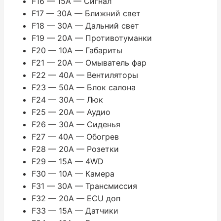
F16 — 15A — Сигнал
F17 — 30A — Ближний свет
F18 — 30A — Дальний свет
F19 — 20A — Противотуманки
F20 — 10A — Габариты
F21 — 20A — Омыватель фар
F22 — 40A — Вентиляторы
F23 — 50A — Блок салона
F24 — 30A — Люк
F25 — 20A — Аудио
F26 — 30A — Сиденья
F27 — 40A — Обогрев
F28 — 20A — Розетки
F29 — 15A — 4WD
F30 — 10A — Камера
F31 — 30A — Трансмиссия
F32 — 20A — ECU доп
F33 — 15A — Датчики