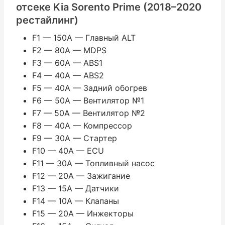
отсеке Kia Sorento Prime (2018–2020
рестайлинг)
F1 — 150A — Главный ALT
F2 — 80A — MDPS
F3 — 60A — ABS1
F4 — 40A — ABS2
F5 — 40A — Задний обогрев
F6 — 50A — Вентилятор №1
F7 — 50A — Вентилятор №2
F8 — 40A — Компрессор
F9 — 30A — Стартер
F10 — 40A — ECU
F11 — 30A — Топливный насос
F12 — 20A — Зажигание
F13 — 15A — Датчики
F14 — 10A — Клапаны
F15 — 20A — Инжекторы