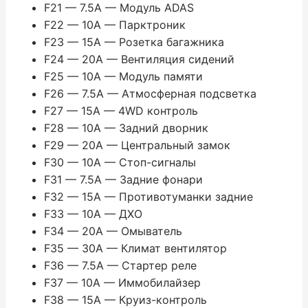
F21 — 7.5A — Модуль ADAS
F22 — 10A — Парктроник
F23 — 15A — Розетка багажника
F24 — 20A — Вентиляция сидений
F25 — 10A — Модуль памяти
F26 — 7.5A — Атмосферная подсветка
F27 — 15A — 4WD контроль
F28 — 10A — Задний дворник
F29 — 20A — Центральный замок
F30 — 10A — Стоп-сигналы
F31 — 7.5A — Задние фонари
F32 — 15A — Противотуманки задние
F33 — 10A — ДХО
F34 — 20A — Омыватель
F35 — 30A — Климат вентилятор
F36 — 7.5A — Стартер реле
F37 — 10A — Иммобилайзер
F38 — 15A — Круиз-контроль