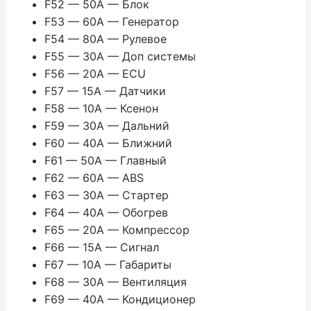
F52 — 50A — Блок
F53 — 60A — Генератор
F54 — 80A — Рулевое
F55 — 30A — Доп системы
F56 — 20A — ECU
F57 — 15A — Датчики
F58 — 10A — Ксенон
F59 — 30A — Дальний
F60 — 40A — Ближний
F61 — 50A — Главный
F62 — 60A — ABS
F63 — 30A — Стартер
F64 — 40A — Обогрев
F65 — 20A — Компрессор
F66 — 15A — Сигнал
F67 — 10A — Габариты
F68 — 30A — Вентиляция
F69 — 40A — Кондиционер