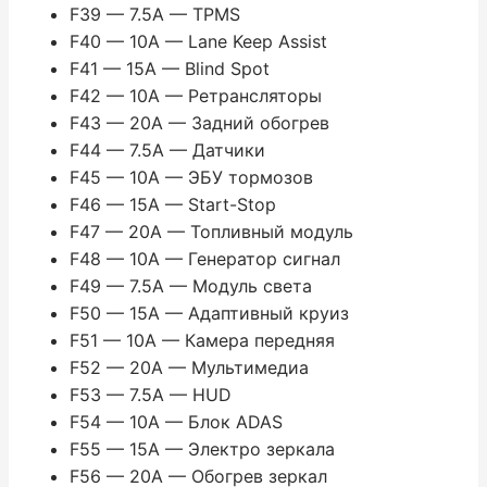
F39 — 7.5A — TPMS
F40 — 10A — Lane Keep Assist
F41 — 15A — Blind Spot
F42 — 10A — Ретрансляторы
F43 — 20A — Задний обогрев
F44 — 7.5A — Датчики
F45 — 10A — ЭБУ тормозов
F46 — 15A — Start-Stop
F47 — 20A — Топливный модуль
F48 — 10A — Генератор сигнал
F49 — 7.5A — Модуль света
F50 — 15A — Адаптивный круиз
F51 — 10A — Камера передняя
F52 — 20A — Мультимедиа
F53 — 7.5A — HUD
F54 — 10A — Блок ADAS
F55 — 15A — Электро зеркала
F56 — 20A — Обогрев зеркал