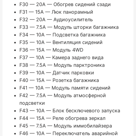
F30 — 20A — Обогрев сидений сзади
F31 — 15A — Люк панорамный
F32 — 20A — Аудиоусилитель
F33 — 7.5A — Модуль шторки багажника
F34 — 10A — Подсветка багажника
F35 — 10A — Вентиляция сидений
F36 — 15A — Модуль 4WD
F37 — 10A — Камера заднего вида
F38 — 7.5A — Модуль парктроника
F39 — 10A — Датчик парковки
F40 — 15A — Розетка багажника
F41 — 10A — Модуль памяти сидений
F42 — 7.5A — Модуль атмосферной
подсветки
F43 — 10A — Блок бесключевого запуска
F44 — 15A — Реле обогрева зеркал
F45 — 7.5A — Модуль иммобилайзера
F46 — 10A — Переключатель аварийной