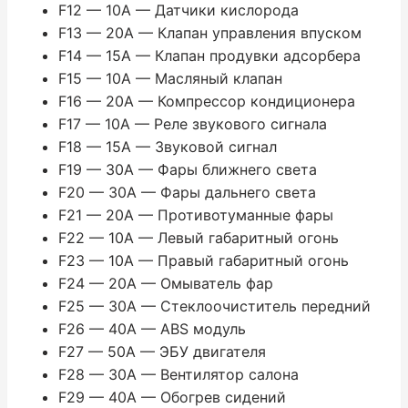
F12 — 10A — Датчики кислорода
F13 — 20A — Клапан управления впуском
F14 — 15A — Клапан продувки адсорбера
F15 — 10A — Масляный клапан
F16 — 20A — Компрессор кондиционера
F17 — 10A — Реле звукового сигнала
F18 — 15A — Звуковой сигнал
F19 — 30A — Фары ближнего света
F20 — 30A — Фары дальнего света
F21 — 20A — Противотуманные фары
F22 — 10A — Левый габаритный огонь
F23 — 10A — Правый габаритный огонь
F24 — 20A — Омыватель фар
F25 — 30A — Стеклоочиститель передний
F26 — 40A — ABS модуль
F27 — 50A — ЭБУ двигателя
F28 — 30A — Вентилятор салона
F29 — 40A — Обогрев сидений