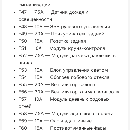
сигнализации
F47 — 7.5A — Датчик дождя и
освещенности
F48 — 10A — ЭБУ рулевого управления
F49 — 20A — Прикуриватель задний
F50 — 15A — Розетка задняя
F51 — 10A — Модуль круиз-контроля
F52 — 7.5A — Модуль датчика давления в
шинах
F53 — 10A — Блок управления светом
F54 — 15A — Обогрев лобового стекла
F55 — 20A — Вентилятор салона
F56 — 30A — Вентилятор климат-контроля
F57 — 10A — Модуль дневных ходовых
огней
F58 — 7.5A — Модуль адаптивного света
F59 — 10A — Фары адаптивные
F60 — 15A — Противотуманные фары