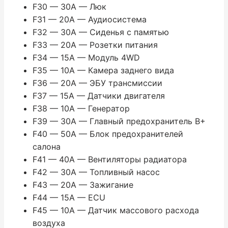
F30 — 30A — Люк
F31 — 20A — Аудиосистема
F32 — 30A — Сиденья с памятью
F33 — 20A — Розетки питания
F34 — 15A — Модуль 4WD
F35 — 10A — Камера заднего вида
F36 — 20A — ЭБУ трансмиссии
F37 — 15A — Датчики двигателя
F38 — 10A — Генератор
F39 — 30A — Главный предохранитель B+
F40 — 50A — Блок предохранителей
салона
F41 — 40A — Вентиляторы радиатора
F42 — 30A — Топливный насос
F43 — 20A — Зажигание
F44 — 15A — ECU
F45 — 10A — Датчик массового расхода
воздуха