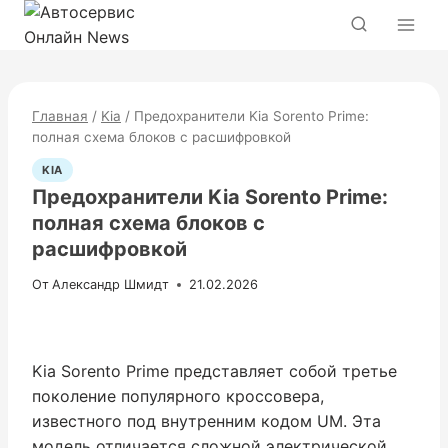
Перейти
к
содержимому
Главная
/
Kia
/
Предохранители Kia Sorento Prime:
полная схема блоков с расшифровкой
KIA
Предохранители Kia Sorento Prime:
полная схема блоков с
расшифровкой
От
Александр Шмидт
21.02.2026
Kia Sorento Prime представляет собой третье
поколение популярного кроссовера,
известного под внутренним кодом UM. Эта
модель отличается сложной электрической