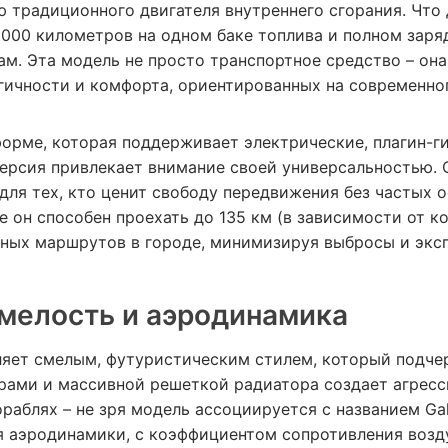
 традиционного двигателя внутреннего сгорания. Что
000 километров на одном баке топлива и полном заряд
ам. Эта модель не просто транспортное средство – она
гичности и комфорта, ориентированных на современног
форме, которая поддерживает электрические, плагин-г
ерсия привлекает внимание своей универсальностью. 
для тех, кто ценит свободу передвижения без частых о
 он способен проехать до 135 км (в зависимости от ко
ных маршрутов в городе, минимизируя выбросы и экс
мелость и аэродинамика
тляет смелым, футуристическим стилем, который подче
рами и массивной решеткой радиатора создает агресси
аблях – не зря модель ассоциируется с названием Gala
я аэродинамики, с коэффициентом сопротивления возду