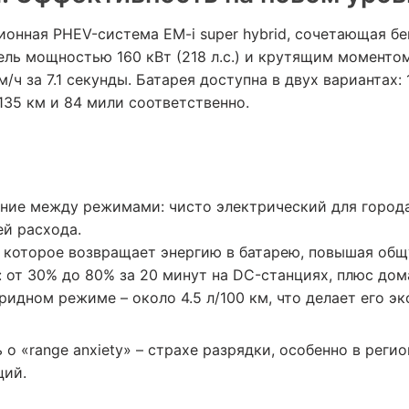
ионная PHEV-система EM-i super hybrid, сочетающая б
ль мощностью 160 кВт (218 л.с.) и крутящим моменто
ч за 7.1 секунды. Батарея доступна в двух вариантах: 18
135 км и 84 мили соответственно.
ние между режимами: чисто электрический для города
й расхода.
 которое возвращает энергию в батарею, повышая общ
 от 30% до 80% за 20 минут на DC-станциях, плюс дом
ридном режиме – около 4.5 л/100 км, что делает его э
 о «range anxiety» – страхе разрядки, особенно в рег
ций.