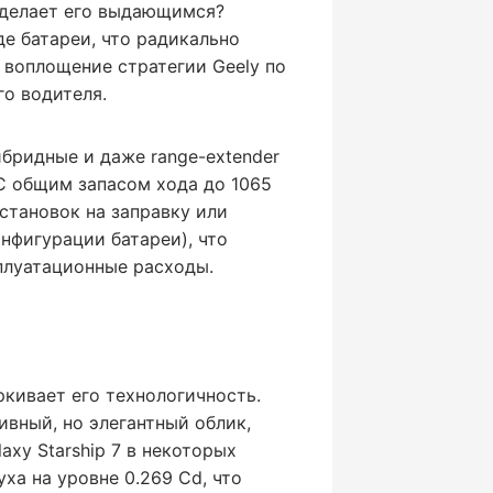
 делает его выдающимся?
е батареи, что радикально
 воплощение стратегии Geely по
о водителя.
ибридные и даже range-extender
С общим запасом хода до 1065
становок на заправку или
нфигурации батареи), что
плуатационные расходы.
ркивает его технологичность.
вный, но элегантный облик,
xy Starship 7 в некоторых
ха на уровне 0.269 Cd, что