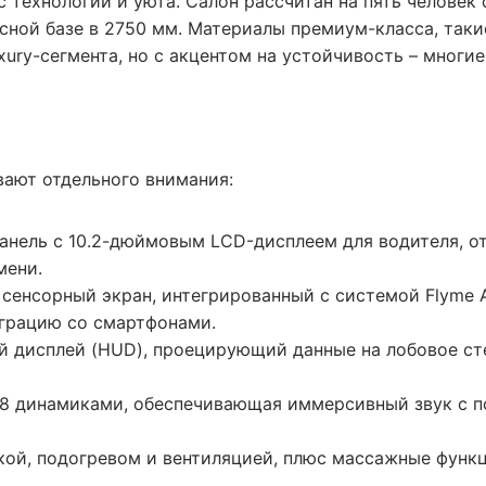
ис технологий и уюта. Салон рассчитан на пять челове
есной базе в 2750 мм. Материалы премиум-класса, таки
ury-сегмента, но с акцентом на устойчивость – многи
ают отдельного внимания:
панель с 10.2-дюймовым LCD-дисплеем для водителя,
мени.
сенсорный экран, интегрированный с системой Flyme 
еграцию со смартфонами.
 дисплей (HUD), проецирующий данные на лобовое ст
 8 динамиками, обеспечивающая иммерсивный звук с 
кой, подогревом и вентиляцией, плюс массажные функц