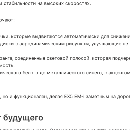
и стабильности на высоких скоростях.
ючают:
чки, которые выдвигаются автоматически для снижени
диски с аэродинамическим рисунком, улучшающие не т
ранга, соединенные световой полосой, которая подче
мость.
сического белого до металлического синего, с акценто
, но и функционален, делая EX5 EM-i заметным на доро
т будущего