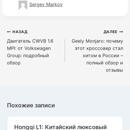
Sergey Markov
Навигация
НАЗАД
ДАЛЕЕ
по
Двигатель CWVB 1.6
Geely Monjaro: почему
записям
MPI: от Volkswagen
этот кроссовер стал
Group: подробный
хитом в России –
обзор
полный обзор и
отзывы
Похожие записи
Hongqi L1: Китайский люксовый