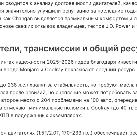
и сводится к анализу долговечности двигателей, каче
ля значительно улучшили репутацию за последние годы,
мя как Changan выделяется премиальным комфортом и 
нове свежих отзывов владельцев, тестов J.D. Power и
тели, трансмиссии и общий рес
йтингах надежности 2025–2026 годов благодаря инвес
ли вроде Monjaro и Coolray показывают средний ресурс
 до 238 л.с.) хвалят за стабильность, но требуют масла
ся после ревизий, но сцепление может потребовать за
ял второе место с 204 проблемами на 100 авто, опереди
 отмечают минимальные поломки в Coolray (до 40 тыс.
КПП в подержанных экземплярах.
le» двигателях (1.5T/2.0T, 170–233 л.с.) обеспечивает 