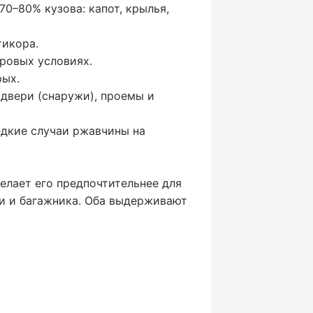
 70–80% кузова: капот, крылья,
тикора.
уровых условиях.
рых.
, двери (снаружи), проемы и
едкие случаи ржавчины на
делает его предпочтительнее для
ши и багажника. Оба выдерживают