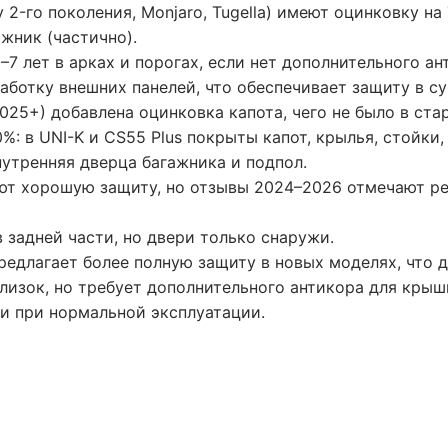
 2-го поколения, Monjaro, Tugella) имеют оцинковку на
ажник (частично).
–7 лет в арках и порогах, если нет дополнительного ан
работку внешних панелей, что обеспечивает защиту в с
025+) добавлена оцинковка капота, чего не было в ста
0%: в UNI-K и CS55 Plus покрыты капот, крылья, стойки
внутренняя дверца багажника и подпол.
ют хорошую защиту, но отзывы 2024–2026 отмечают р
 задней части, но двери только снаружи.
предлагает более полную защиту в новых моделях, что 
близок, но требует дополнительного антикора для кры
ии при нормальной эксплуатации.