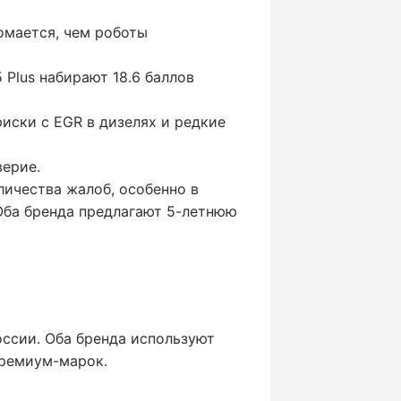
омается, чем роботы
 Plus набирают 18.6 баллов
риски с EGR в дизелях и редкие
верие.
личества жалоб, особенно в
 Оба бренда предлагают 5-летнюю
оссии. Оба бренда используют
премиум-марок.