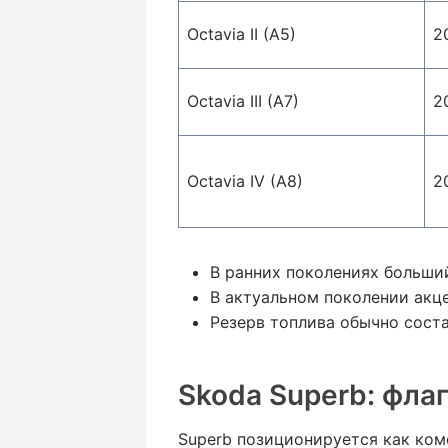
Octavia II (A5)
2
Octavia III (A7)
2
Octavia IV (A8)
2
В ранних поколениях больший
В актуальном поколении акце
Резерв топлива обычно соста
Skoda Superb: фла
Superb позиционируется как ком