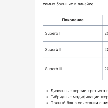
самых больших в линейке.
Поколение
Superb I
2
Superb II
2
Superb III
2
Дизельные версии третьего 
Гибридные модификации жер
Полный бак в сочетании с н