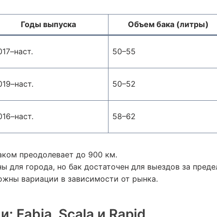
Годы выпуска
Объем бака (литры)
017–наст.
50–55
019–наст.
50–52
016–наст.
58–62
аком преодолевает до 900 км.
ы для города, но бак достаточен для выездов за преде
ожны вариации в зависимости от рынка.
 Fabia, Scala и Rapid