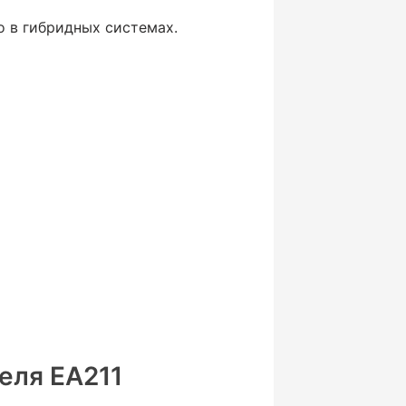
о в гибридных системах.
еля EA211