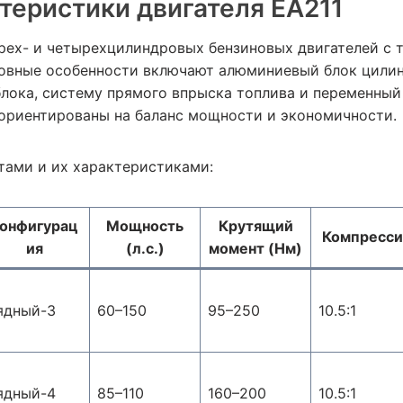
теристики двигателя EA211
рех- и четырехцилиндровых бензиновых двигателей с т
новные особенности включают алюминиевый блок цили
блока, систему прямого впрыска топлива и переменный
 ориентированы на баланс мощности и экономичности.
тами и их характеристиками:
онфигурац
Мощность
Крутящий
Компресси
ия
(л.с.)
момент (Нм)
ядный-3
60–150
95–250
10.5:1
ядный-4
85–110
160–200
10.5:1