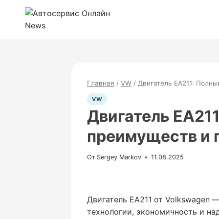
Перейти
к
содержимому
Главная
/
VW
/
Двигатель EA211: Полны
VW
Двигатель EA211
преимуществ и 
От
Sergey Markov
11.08.2025
Двигатель EA211 от Volkswagen 
технологии, экономичность и на