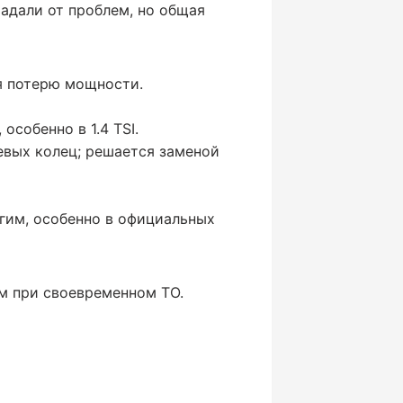
радали от проблем, но общая
я потерю мощности.
собенно в 1.4 TSI.
евых колец; решается заменой
гим, особенно в официальных
км при своевременном ТО.