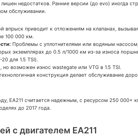
 лишен недостатков. Ранние версии (до evo) иногда ст
ном обслуживании.
 впрыск приводит к отложениям на клапанах, вызыва
е 100 000 км.
сти:
Проблемы с уплотнителями или водяным насосом, о
орых экземплярах до 0.5 л/1000 км из-за износа поршн
0 для 1.5 TSI).
 но возможен износ wastegate или VTG в 1.5 TSI.
ехнологичная конструкция делает обслуживание доро
оду, EA211 считается надежным, с ресурсом 250 000+ 
делях до 2017 года.
й с двигателем EA211