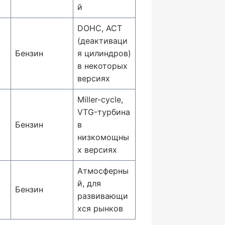
й
DOHC, ACT
(деактиваци
Бензин
я цилиндров)
в некоторых
версиях
Miller-cycle,
VTG-турбина
Бензин
в
низкомощны
х версиях
Атмосферны
й, для
Бензин
развивающи
хся рынков