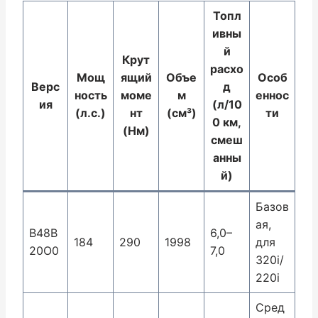
Топл
ивны
й
Крут
расхо
Мощ
ящий
Объе
Особ
Верс
д
ность
моме
м
еннос
ия
(л/10
(л.с.)
нт
(см³)
ти
0 км,
(Нм)
смеш
анны
й)
Базов
ая,
B48B
6,0–
184
290
1998
для
20O0
7,0
320i/
220i
Сред