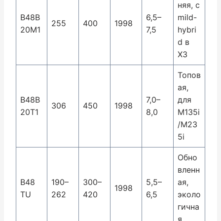
няя, с
B48B
6,5–
mild-
255
400
1998
20M1
7,5
hybri
d в
X3
Топов
ая,
B48B
7,0–
для
306
450
1998
20T1
8,0
M135i
/M23
5i
Обно
вленн
B48
190–
300–
5,5–
ая,
1998
TU
262
420
6,5
эколо
гична
я