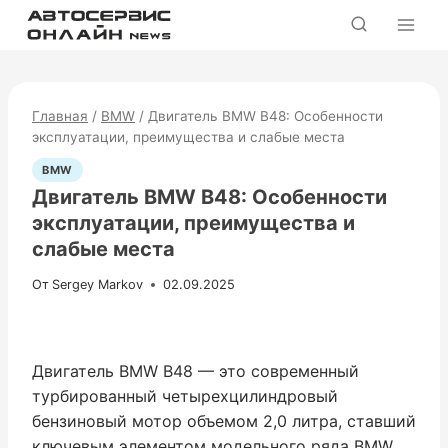
Перейти
к
содержимому
Главная
/
BMW
/
Двигатель BMW B48: Особенности
эксплуатации, преимущества и слабые места
BMW
Двигатель BMW B48: Особенности
эксплуатации, преимущества и
слабые места
От
Sergey Markov
02.09.2025
Двигатель BMW B48 — это современный
турбированный четырехцилиндровый
бензиновый мотор объемом 2,0 литра, ставший
ключевым элементом модельного ряда BMW.