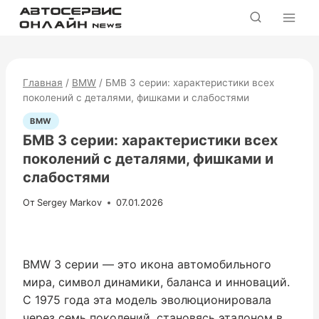
Перейти
к
содержимому
Главная
/
BMW
/
БМВ 3 серии: характеристики всех
поколений с деталями, фишками и слабостями
BMW
БМВ 3 серии: характеристики всех
поколений с деталями, фишками и
слабостями
От
Sergey Markov
07.01.2026
BMW 3 серии — это икона автомобильного
мира, символ динамики, баланса и инноваций.
С 1975 года эта модель эволюционировала
через семь поколений, становясь эталоном в