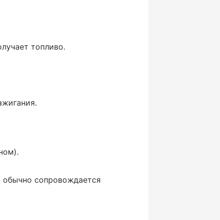
олучает топливо.
ажигания.
ном).
то обычно сопровождается