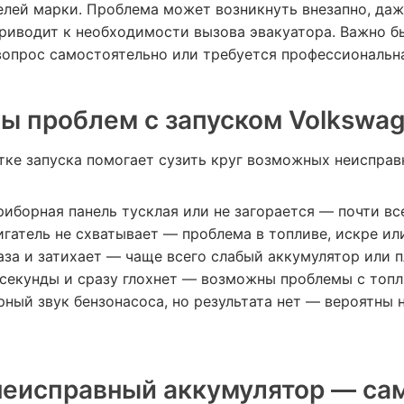
оделей марки. Проблема может возникнуть внезапно, да
 приводит к необходимости вызова эвакуатора. Важно б
вопрос самостоятельно или требуется профессиональна
ы проблем с запуском Volkswa
ке запуска помогает сузить круг возможных неисправ
риборная панель тусклая или не загорается — почти вс
игатель не схватывает — проблема в топливе, искре ил
за и затихает — чаще всего слабый аккумулятор или п
2 секунды и сразу глохнет — возможны проблемы с топ
ный звук бензонасоса, но результата нет — вероятны 
еисправный аккумулятор — сам