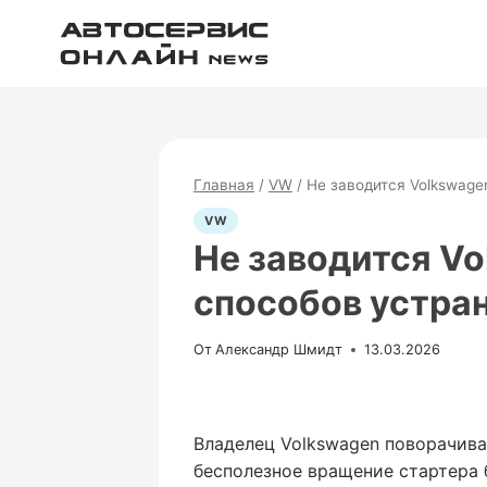
Перейти
к
содержимому
Главная
/
VW
/
Не заводится Volkswage
VW
Не заводится Vo
способов устра
От
Александр Шмидт
13.03.2026
Владелец Volkswagen поворачива
бесполезное вращение стартера б