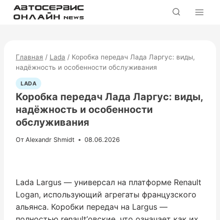
Перейти
к
содержимому
Главная
/
Lada
/
Коробка передач Лада Ларгус: виды,
надёжность и особенности обслуживания
LADA
Коробка передач Лада Ларгус: виды,
надёжность и особенности
обслуживания
От
Alexandr Shmidt
08.06.2026
Lada Largus — универсал на платформе Renault
Logan, использующий агрегаты французского
альянса. Коробки передач на Largus —
полностью renault’овские, что означает как их