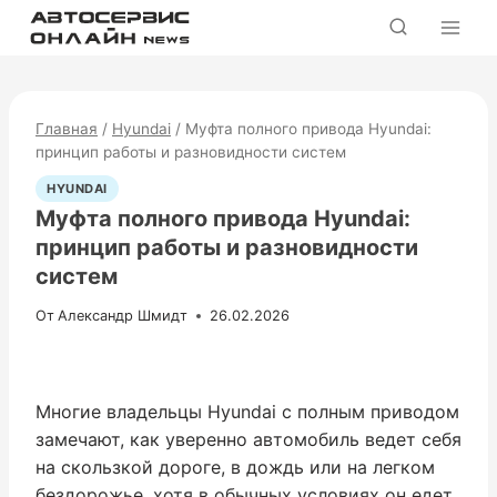
Перейти
к
содержимому
Главная
/
Hyundai
/
Муфта полного привода Hyundai:
принцип работы и разновидности систем
HYUNDAI
Муфта полного привода Hyundai:
принцип работы и разновидности
систем
От
Александр Шмидт
26.02.2026
Многие владельцы Hyundai с полным приводом
замечают, как уверенно автомобиль ведет себя
на скользкой дороге, в дождь или на легком
бездорожье, хотя в обычных условиях он едет