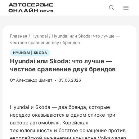
Перейти
к
содержимому
Главная
/
Hyundai
/
Hyundai или Skoda: что лучше —
честное сравнение двух брендов
HYUNDAI
|
SKODA
Hyundai или Skoda: что лучше —
честное сравнение двух брендов
От
Александр Шмидт
05.06.2026
Hyundai и Skoda — два бренда, которые
нередко оказываются в одном списке при
выборе автомобиля. Корейская
технологичность и богатое оснащение против
европейской инженерии концерна Volkswagen