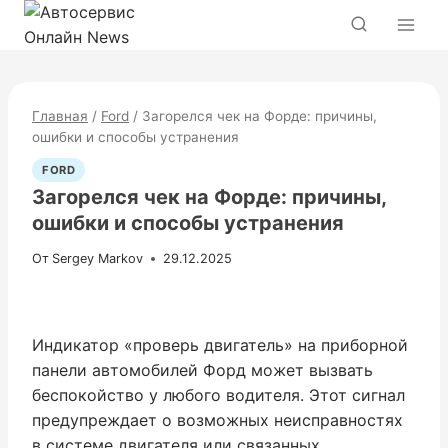
Перейти
к
содержимому
Главная
/
Ford
/
Загорелся чек на Форде: причины,
ошибки и способы устранения
FORD
Загорелся чек на Форде: причины,
ошибки и способы устранения
От
Sergey Markov
29.12.2025
Индикатор «проверь двигатель» на приборной
панели автомобилей Форд может вызвать
беспокойство у любого водителя. Этот сигнал
предупреждает о возможных неисправностях
в системе двигателя или связанных