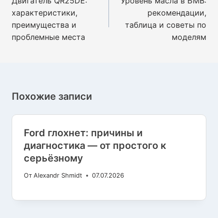
Двигатель QR25DE:
Уровень масла в БМВ:
записям
характеристики,
рекомендации,
преимущества и
таблица и советы по
проблемные места
моделям
Похожие записи
Ford глохнет: причины и
диагностика — от простого к
серьёзному
От
Alexandr Shmidt
07.07.2026