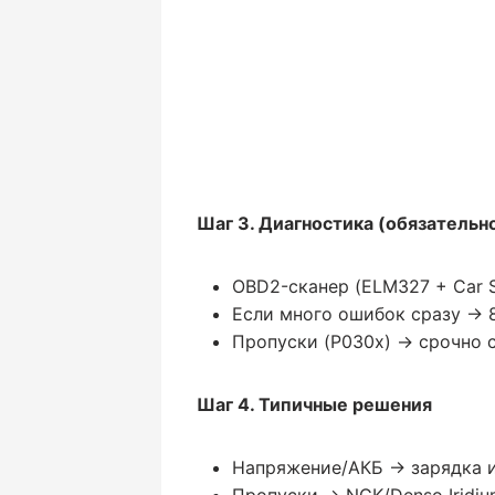
Шаг 3. Диагностика (обязательно
OBD2-сканер (ELM327 + Car S
Если много ошибок сразу → 
Пропуски (P030x) → срочно с
Шаг 4. Типичные решения
Напряжение/АКБ → зарядка и
Пропуски → NGK/Denso Iridiu