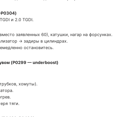
–P0304)
TGDI и 2.0 TGDI.
вместо заявленных 60), катушки, нагар на форсунках.
ализатор → задиры в цилиндрах.
емедленно остановитесь.
увом (P0299 — underboost)
трубков, хомуты).
атора.
грев.
еря тяги.