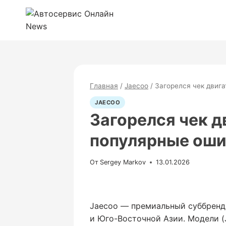
Перейти
к
содержимому
Главная
/
Jaecoo
/
Загорелся чек двиг
JAECOO
Загорелся чек д
популярные оши
От
Sergey Markov
13.01.2026
Jaecoo — премиальный суббренд 
и Юго-Восточной Азии. Модели (