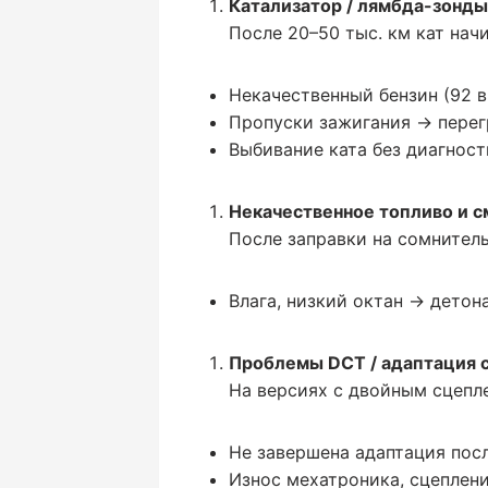
Катализатор / лямбда-зонды
После 20–50 тыс. км кат нач
Некачественный бензин (92 в
Пропуски зажигания → перегр
Выбивание ката без диагнос
Некачественное топливо и см
После заправки на сомнитель
Влага, низкий октан → детона
Проблемы DCT / адаптация с
На версиях с двойным сцепле
Не завершена адаптация пос
Износ мехатроника, сцеплени