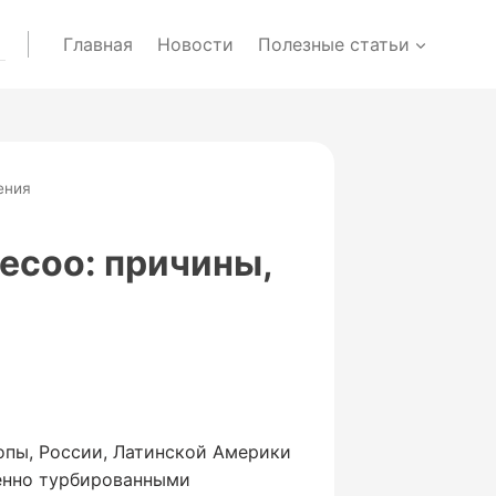
Главная
Новости
Полезные статьи
ения
aecoo: причины,
опы, России, Латинской Америки
венно турбированными