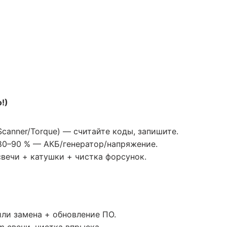
!)
canner/Torque) — считайте коды, запишите.
80–90 % — АКБ/генератор/напряжение.
вечи + катушки + чистка форсунок.
ли замена + обновление ПО.
m свечи, чистка впрыска.