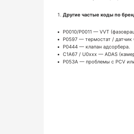
Другие частые коды по брен
P0010/P0011 — VVT (фазовра
P0597 — термостат / датчик
P0444 — клапан адсорбера.
C1A67 / U0xxx — ADAS (камер
P053A — проблемы с PCV или