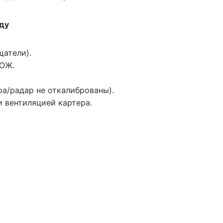
ду
щатели).
 ОЖ.
а/радар не откалиброваны).
 вентиляцией картера.