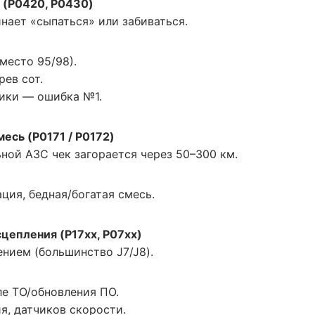
 (P0420, P0430)
инает «сыпаться» или забиваться.
место 95/98).
ев сот.
тики — ошибка №1.
есь (P0171 / P0172)
ной АЗС чек загорается через 50–300 км.
ция, бедная/богатая смесь.
цепления (P17xx, P07xx)
нием (большинство J7/J8).
ле ТО/обновления ПО.
я, датчиков скорости.