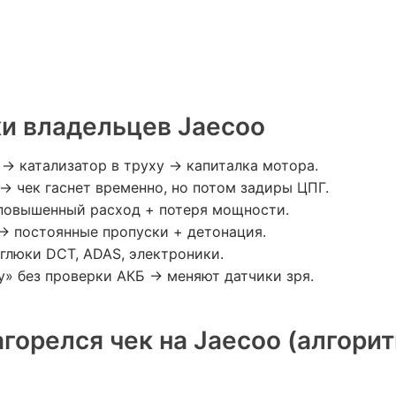
и владельцев Jaecoo
→ катализатор в труху → капиталка мотора.
→ чек гаснет временно, но потом задиры ЦПГ.
повышенный расход + потеря мощности.
 → постоянные пропуски + детонация.
глюки DCT, ADAS, электроники.
у» без проверки АКБ → меняют датчики зря.
агорелся чек на Jaecoo (алгори