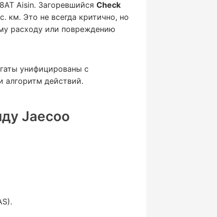
 8AT Aisin. Загоревшийся
Check
. км. Это не всегда критично, но
ому расходу или повреждению
егаты унифицированы с
и алгоритм действий.
нду Jaecoo
S).