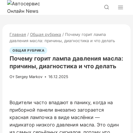
Перейти
к
содержимому
Главная
/
Общая рубрика
/
Почему горит лампа
давления масла: причины, диагностика и что делать
ОБЩАЯ РУБРИКА
Почему горит лампа давления масла:
причины, диагностика и что делать
От
Sergey Markov
16.12.2025
Водители часто впадают в панику, когда на
приборной панели внезапно загорается
красная лампочка в виде маслёнки —
индикатор низкого давления масла. Это один
из самых серьёзных сигналов, потому что